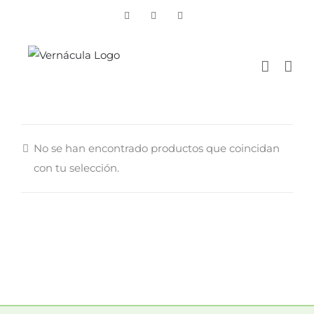
Skip
Vimeo
Facebook
Instagram
to
content
No se han encontrado productos que coincidan
con tu selección.