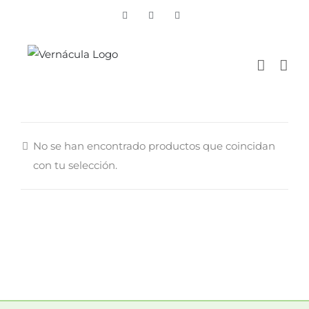
Skip
Vimeo
Facebook
Instagram
to
content
No se han encontrado productos que coincidan
con tu selección.