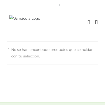
Skip
Vimeo
Facebook
Instagram
to
content
No se han encontrado productos que coincidan
con tu selección.