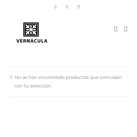
Skip
Vimeo
Facebook
Instagram
to
content
No se han encontrado productos que coincidan
con tu selección.