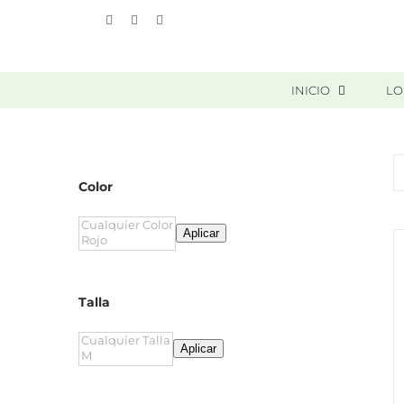
Skip
Vimeo
Facebook
Instagram
to
content
INICIO
LO
Color
Aplicar
Talla
Aplicar