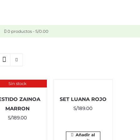
0 productos
S/0.00
Sin stock
ESTIDO ZAINOA
SET LUANA ROJO
S/
189.00
MARRON
S/
189.00
Añadir al