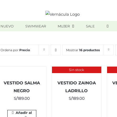
 NUEVO
SWIMWEAR
MUJER
SALE
Ordena por
Precio
Mostrar
16 productos
Sin stock
VESTIDO SALMA
VESTIDO ZAINOA
V
NEGRO
LADRILLO
S/
189.00
S/
189.00
Añadir al