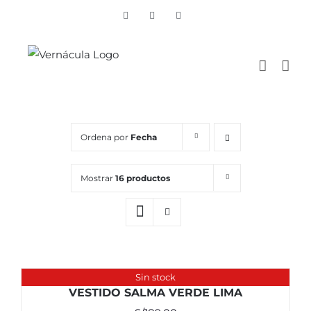
Skip
Vimeo
Facebook
Instagram
to
content
Ordena por
Fecha
Mostrar
16 productos
Sin stock
VESTIDO SALMA VERDE LIMA