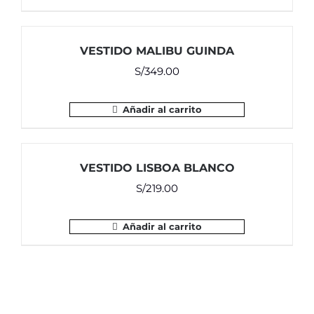
era:
es:
S/349.00.
S/331.55.
VESTIDO MALIBU GUINDA
S/
349.00
Añadir al carrito
VESTIDO LISBOA BLANCO
S/
219.00
Añadir al carrito