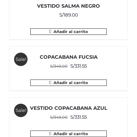
VESTIDO SALMA NEGRO
S/
189.00
Añadir al carrito
COPACABANA FUCSIA
Sale!
El
El
S/
331.55
S/
349.00
precio
precio
original
actual
Añadir al carrito
era:
es:
S/349.00.
S/331.55.
VESTIDO COPACABANA AZUL
Sale!
El
El
S/
331.55
S/
349.00
precio
precio
original
actual
Añadir al carrito