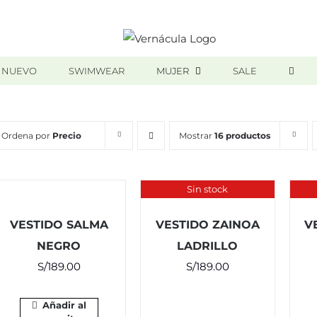
 NUEVO
SWIMWEAR
MUJER
SALE
Ordena por
Precio
Mostrar
16 productos
Sin stock
VESTIDO SALMA
VESTIDO ZAINOA
V
NEGRO
LADRILLO
S/
189.00
S/
189.00
Añadir al