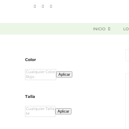
Skip
Vimeo
Facebook
Instagram
to
content
INICIO
LO
Color
Aplicar
Talla
Aplicar