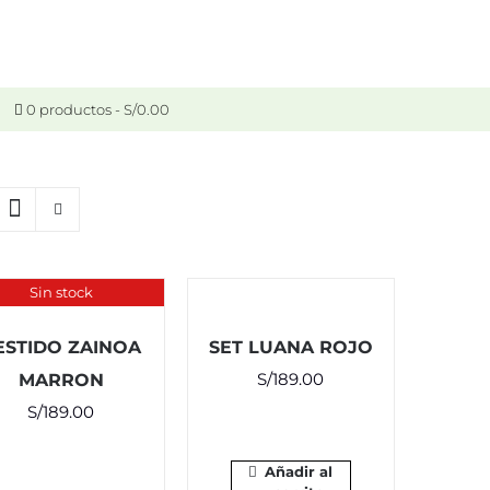
0 productos
S/0.00
Sin stock
ESTIDO ZAINOA
SET LUANA ROJO
S/
189.00
MARRON
S/
189.00
Añadir al