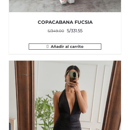
COPACABANA FUCSIA
El
El
S/
331.55
S/
349.00
precio
precio
original
actual
Añadir al carrito
era:
es:
S/349.00.
S/331.55.