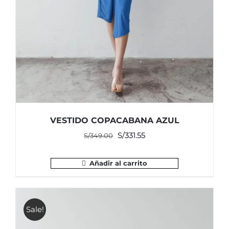
VESTIDO COPACABANA AZUL
El
El
S/
331.55
S/
349.00
precio
precio
original
actual
Añadir al carrito
era:
es:
S/349.00.
S/331.55.
Sale!