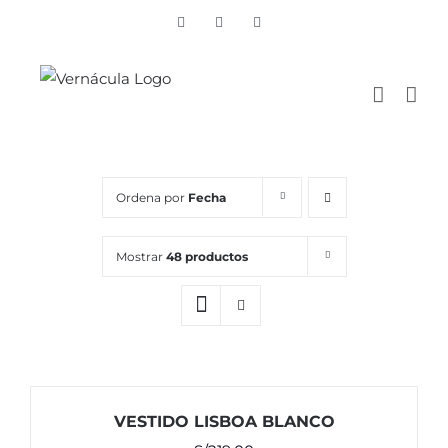
Skip
Vimeo
Facebook
Instagram
to
content
Ordena por
Fecha
Mostrar
48 productos
VESTIDO LISBOA BLANCO