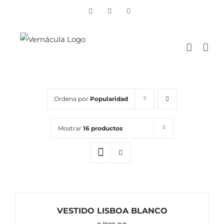
Skip
Vimeo
Facebook
Instagram
to
content
Ordena por
Popularidad
Mostrar
16 productos
VESTIDO LISBOA BLANCO