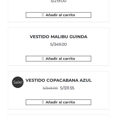
S/
219.00
Añadir al carrito
VESTIDO MALIBU GUINDA
S/
349.00
Añadir al carrito
VESTIDO COPACABANA AZUL
Sale!
El
El
S/
331.55
S/
349.00
precio
precio
original
actual
Añadir al carrito
era:
es:
S/349.00.
S/331.55.