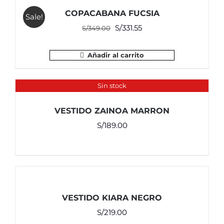
COPACABANA FUCSIA
Sale!
El
El
S/
331.55
S/
349.00
precio
precio
original
actual
Añadir al carrito
era:
es:
S/349.00.
S/331.55.
Sin stock
VESTIDO ZAINOA MARRON
S/
189.00
VESTIDO KIARA NEGRO
S/
219.00