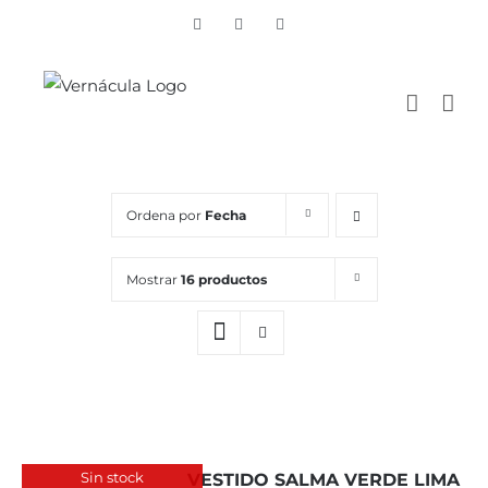
Skip
Vimeo
Facebook
Instagram
to
content
Ordena por
Fecha
Mostrar
16 productos
Sin stock
VESTIDO SALMA VERDE LIMA