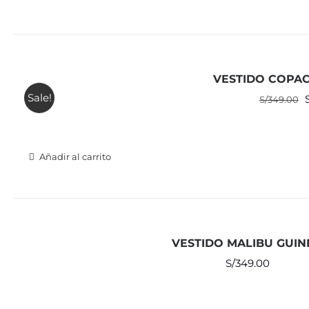
VESTIDO COPA
Sale!
E
S/
349.00
o
e
Añadir al carrito
VESTIDO MALIBU GUI
S/
349.00