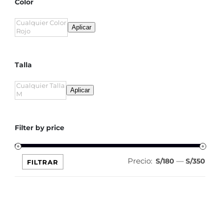
Color
Aplicar
Talla
Aplicar
Filter by price
Precio:
—
Pre
Pre
S/180
S/350
FILTRAR
mín
máx