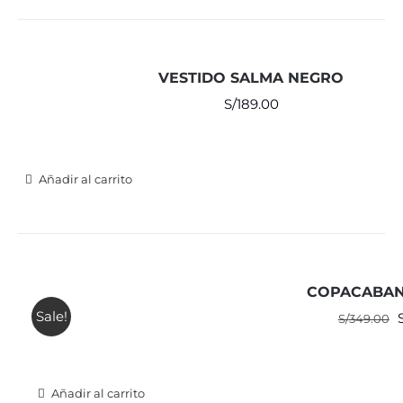
VESTIDO SALMA NEGRO
S/
189.00
Añadir al carrito
COPACABAN
Sale!
E
S/
349.00
o
e
Añadir al carrito