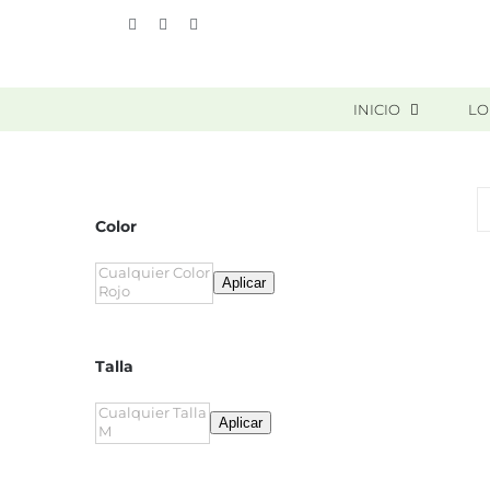
Skip
Vimeo
Facebook
Instagram
to
content
INICIO
LO
Color
Aplicar
Talla
Aplicar