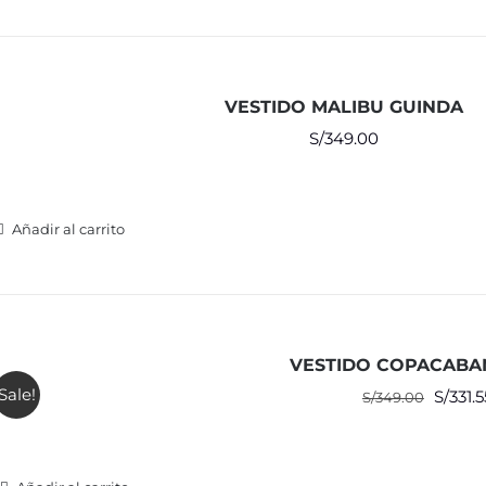
VESTIDO MALIBU GUINDA
S/
349.00
Añadir al carrito
VESTIDO COPACABA
Sale!
El
S/
331.5
S/
349.00
precio
origina