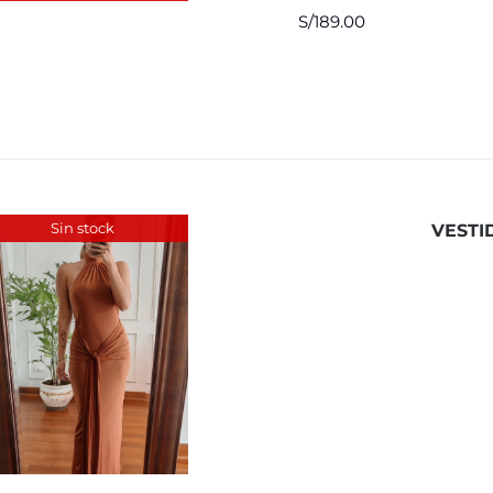
S/
189.00
Sin stock
VESTI