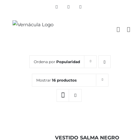
Skip
Vimeo
Facebook
Instagram
to
content
Ordena por
Popularidad
Mostrar
16 productos
VESTIDO SALMA NEGRO