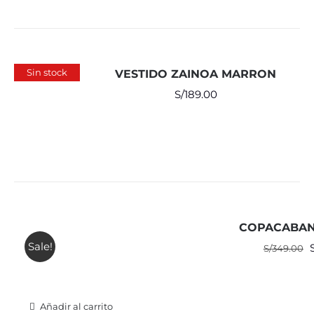
Sin stock
VESTIDO ZAINOA MARRON
S/
189.00
COPACABAN
Sale!
E
S/
349.00
o
e
Añadir al carrito