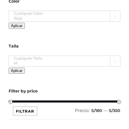
Color

Aplicar
Talla

Aplicar
Filter by price
Precio:
—
Pre
Pre
S/180
S/350
FILTRAR
mín
máx