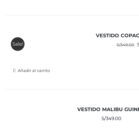
VESTIDO COPA
Sale!
E
S/
349.00
o
e
Añadir al carrito
VESTIDO MALIBU GUI
S/
349.00