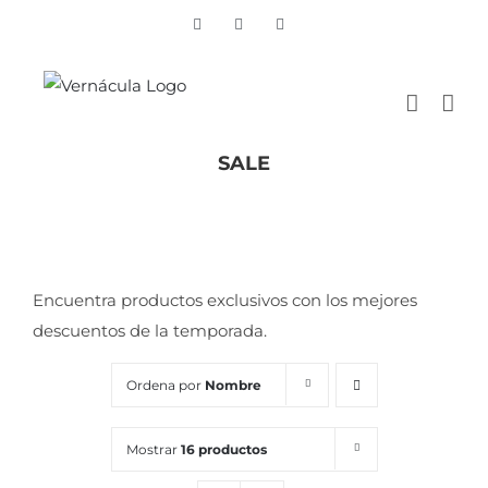
Skip
Vimeo
Facebook
Instagram
to
content
SALE
Inicio
/
SALE
Encuentra productos exclusivos con los mejores
descuentos de la temporada.
Ordena por
Nombre
Mostrar
16 productos