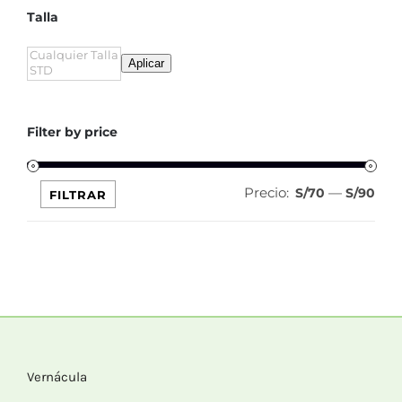
Talla
Aplicar
Filter by price
Precio:
—
Pre
Pre
S/70
S/90
FILTRAR
mín
máx
Vernácula