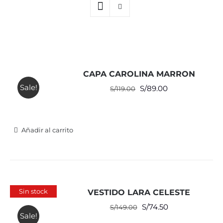
CAPA CAROLINA MARRON
Sale!
El
El
S/
89.00
S/
119.00
precio
precio
original
actual
era:
es:
Añadir al carrito
S/119.00.
S/89.00.
Sin stock
VESTIDO LARA CELESTE
El
El
S/
74.50
S/
149.00
Sale!
precio
precio