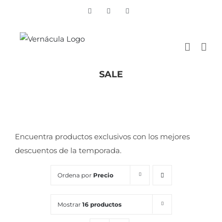
Skip
Vimeo
Facebook
Instagram
to
content
SALE
Inicio
/
SALE
Encuentra productos exclusivos con los mejores
descuentos de la temporada.
Ordena por
Precio
Mostrar
16 productos