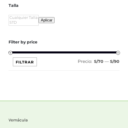
Talla
Aplicar
Filter by price
Precio:
—
Pre
Pre
S/70
S/90
FILTRAR
mín
máx
Vernácula