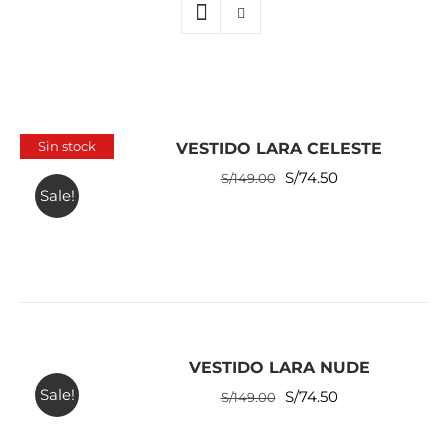
Sin stock
VESTIDO LARA CELESTE
El
El
S/
74.50
S/
149.00
Sale!
precio
precio
original
actual
era:
es:
S/149.00.
S/74.50.
VESTIDO LARA NUDE
Sale!
El
El
S/
74.50
S/
149.00
precio
precio