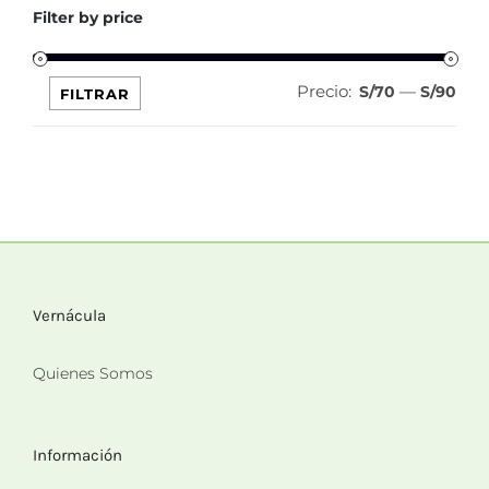
Filter by price
Precio:
—
Pre
Pre
S/70
S/90
FILTRAR
mín
máx
Vernácula
Quienes Somos
Información