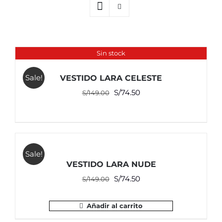
Sin stock
Sale!
VESTIDO LARA CELESTE
El
El
S/
74.50
S/
149.00
precio
precio
original
actual
era:
es:
S/149.00.
S/74.50.
Sale!
VESTIDO LARA NUDE
El
El
S/
74.50
S/
149.00
precio
precio
original
actual
Añadir al carrito
era:
es: