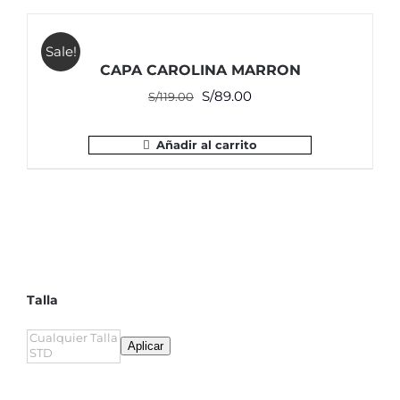
S/149.00.
S/74.50.
Sale!
CAPA CAROLINA MARRON
El
El
S/
89.00
S/
119.00
precio
precio
original
actual
Añadir al carrito
era:
es:
S/119.00.
S/89.00.
Talla
Aplicar