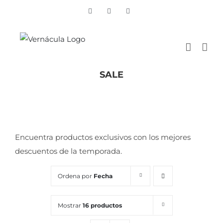
Skip
Vimeo
Facebook
Instagram
to
content
SALE
Inicio
/
SALE
Encuentra productos exclusivos con los mejores
descuentos de la temporada.
Ordena por
Fecha
Mostrar
16 productos