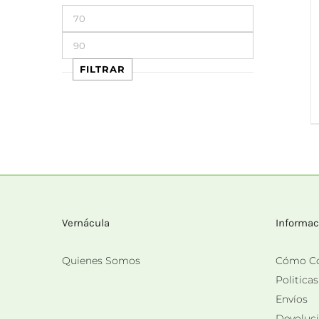
Precio
mínimo
Precio
máximo
FILTRAR
Vernácula
Informac
Quienes Somos
Cómo C
Politica
Envíos
Devoluc