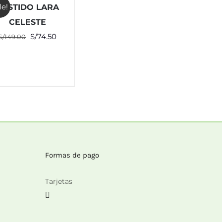
le!
VESTIDO LARA
CELESTE
El
El
S/
74.50
S/
149.00
precio
precio
original
actual
era:
es:
S/149.00.
S/74.50.
Formas de pago
Tarjetas