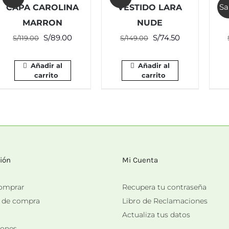
Sa
CAPA CAROLINA
VESTIDO LARA
MARRON
NUDE
El
El
El
El
S/
89.00
S/
74.50
S/
119.00
S/
149.00
precio
precio
precio
precio
original
actual
original
actual
Añadir al
Añadir al
carrito
carrito
era:
es:
era:
es:
S/119.00.
S/89.00.
S/149.00.
S/74.50.
ión
Mi Cuenta
omprar
Recupera tu contraseña
s de compra
Libro de Reclamaciones
Actualiza tus datos
iones