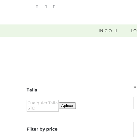
Skip
Vimeo
Facebook
Instagram
to
content
INICIO
LO
E
Talla
Aplicar
Filter by price