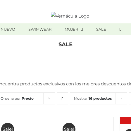
 NUEVO
SWIMWEAR
MUJER
SALE
SALE
Inicio
/
SALE
ncuentra productos exclusivos con los mejores descuentos d
Ordena por
Precio
Mostrar
16 productos
Sale!
Sale!