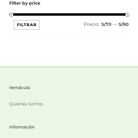
Filter by price
Precio:
—
Pre
Pre
S/70
S/90
FILTRAR
mín
máx
Vernácula
Quienes Somos
Información