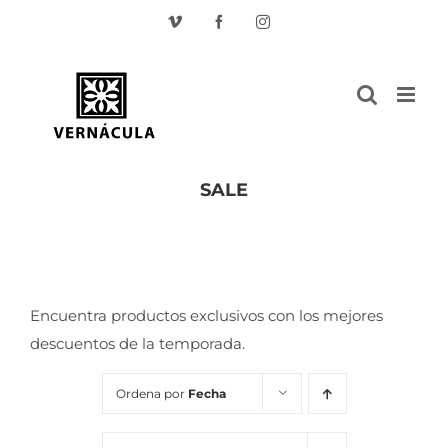
Skip
Vimeo
Facebook
Instagram
to
content
SALE
Inicio
/
SALE
Encuentra productos exclusivos con los mejores
descuentos de la temporada.
Ordena por
Fecha