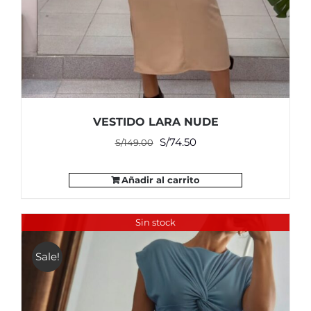
VESTIDO LARA NUDE
El
El
S/
74.50
S/
149.00
precio
precio
original
actual
Añadir al carrito
era:
es:
S/149.00.
S/74.50.
Sin stock
Sale!