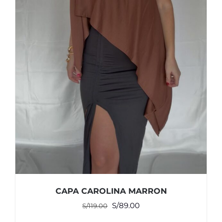
CAPA CAROLINA MARRON
El
El
S/
89.00
S/
119.00
precio
precio