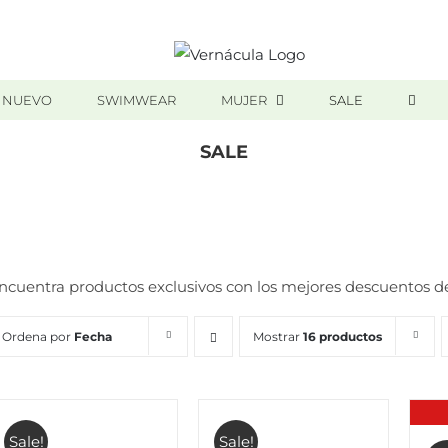
 NUEVO
SWIMWEAR
MUJER
SALE
SALE
Inicio
/
SALE
ncuentra productos exclusivos con los mejores descuentos d
Ordena por
Fecha
Mostrar
16 productos
Sale!
Sale!