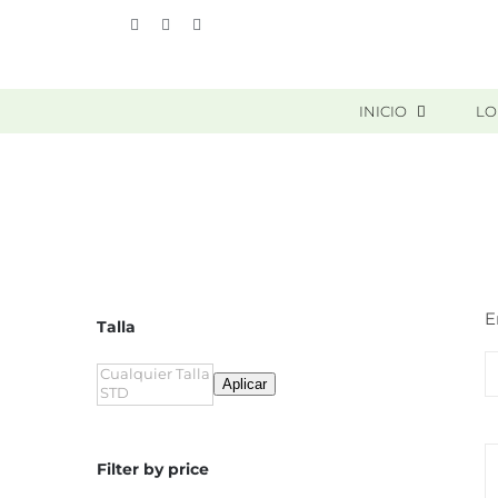
Skip
Vimeo
Facebook
Instagram
to
content
INICIO
LO
E
Talla
Aplicar
Filter by price