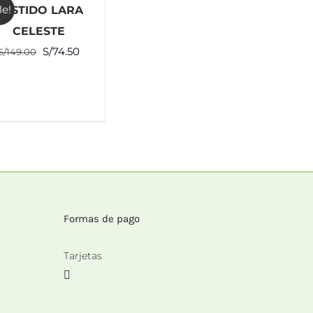
le!
VESTIDO LARA
CELESTE
El
El
S/
74.50
S/
149.00
precio
precio
original
actual
era:
es:
S/149.00.
S/74.50.
Formas de pago
Tarjetas