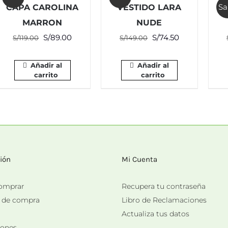
Sa
CAPA CAROLINA
VESTIDO LARA
MARRON
NUDE
El
El
El
El
S/
89.00
S/
74.50
S/
119.00
S/
149.00
precio
precio
precio
precio
original
actual
original
actual
Añadir al
Añadir al
carrito
carrito
era:
es:
era:
es:
S/119.00.
S/89.00.
S/149.00.
S/74.50.
ión
Mi Cuenta
omprar
Recupera tu contraseña
s de compra
Libro de Reclamaciones
Actualiza tus datos
iones