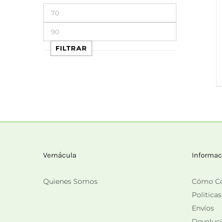
Precio
mínimo
Precio
máximo
FILTRAR
Vernácula
Informac
Quienes Somos
Cómo C
Politica
Envíos
Devoluc