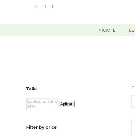
Skip
Vimeo
Facebook
Instagram
to
content
INICIO
LO
E
Talla
Aplicar
Filter by price