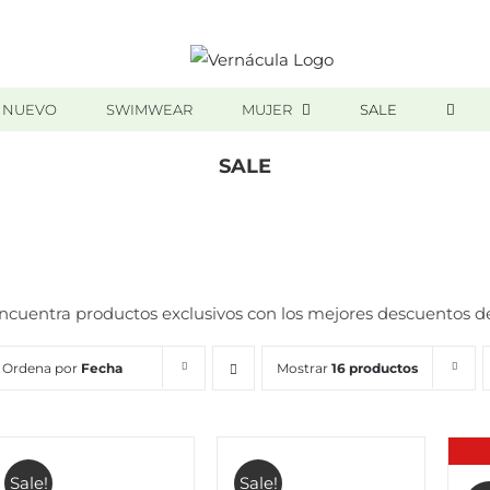
 NUEVO
SWIMWEAR
MUJER
SALE
SALE
Inicio
/
SALE
ncuentra productos exclusivos con los mejores descuentos d
Ordena por
Fecha
Mostrar
16 productos
Sale!
Sale!