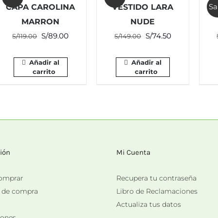
Sa
CAPA CAROLINA
VESTIDO LARA
MARRON
NUDE
El
El
El
El
S/
89.00
S/
74.50
S/
119.00
S/
149.00
precio
precio
precio
precio
original
actual
original
actual
Añadir al
Añadir al
carrito
carrito
era:
es:
era:
es:
S/119.00.
S/89.00.
S/149.00.
S/74.50.
ión
Mi Cuenta
omprar
Recupera tu contraseña
s de compra
Libro de Reclamaciones
Actualiza tus datos
iones