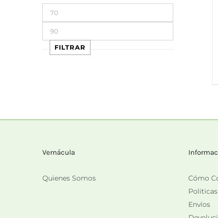
Precio
mínimo
Precio
máximo
FILTRAR
Vernácula
Informac
Quienes Somos
Cómo C
Politica
Envíos
Devoluc