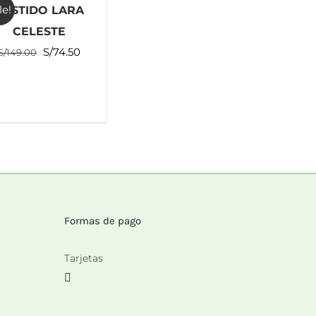
le!
VESTIDO LARA
CELESTE
El
El
S/
74.50
S/
149.00
precio
precio
original
actual
era:
es:
S/149.00.
S/74.50.
Formas de pago
Tarjetas