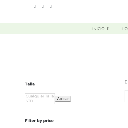
Skip
Vimeo
Facebook
Instagram
to
content
INICIO
LO
E
Talla
Aplicar
Filter by price