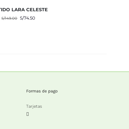
TIDO LARA CELESTE
El
El
S/
74.50
S/
149.00
precio
precio
original
actual
era:
es:
S/149.00.
S/74.50.
Formas de pago
Tarjetas