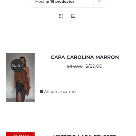
Mostrar
16 productos
CAPA CAROLINA MARRON
Sale!
El
El
S/
89.00
S/
119.00
precio
precio
original
actual
era:
es:
Añadir al carrito
S/119.00.
S/89.00.