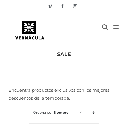
Skip
Vimeo
Facebook
Instagram
to
content
SALE
Inicio
/
SALE
Encuentra productos exclusivos con los mejores
descuentos de la temporada.
Ordena por
Nombre