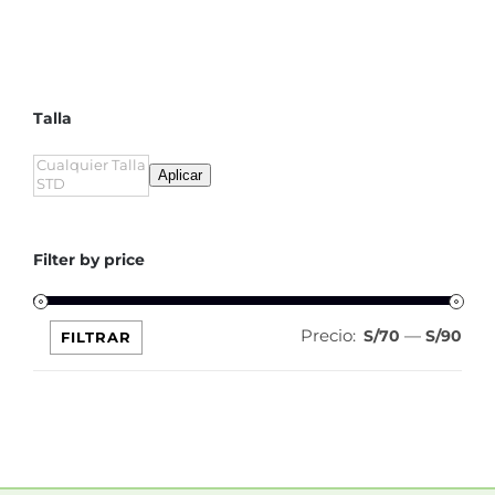
Talla
Aplicar
Filter by price
Precio:
—
Pre
Pre
S/70
S/90
FILTRAR
mín
máx