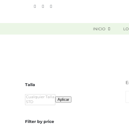
Skip
Vimeo
Facebook
Instagram
to
content
INICIO
LO
E
Talla
Aplicar
Filter by price