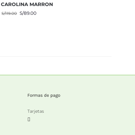
 CAROLINA MARRON
El
El
S/
89.00
S/
119.00
precio
precio
original
actual
era:
es:
S/119.00.
S/89.00.
Formas de pago
Tarjetas