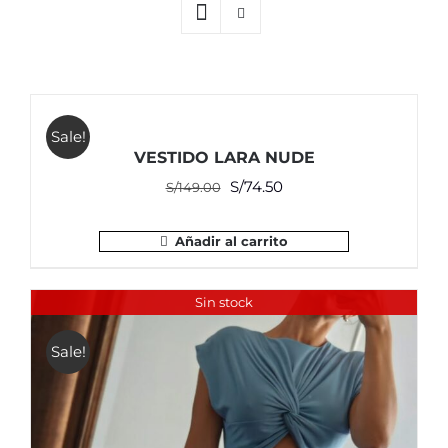
Sale!
VESTIDO LARA NUDE
El
El
S/
74.50
S/
149.00
precio
precio
original
actual
Añadir al carrito
era:
es:
S/149.00.
S/74.50.
Sin stock
Sale!