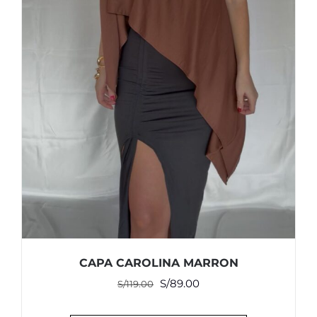
CAPA CAROLINA MARRON
El
El
S/
89.00
S/
119.00
precio
precio