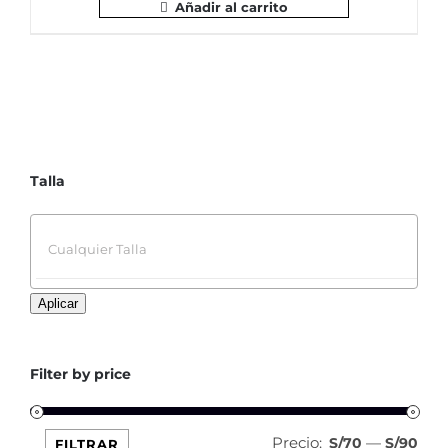
original
actual
Añadir al carrito
era:
es:
S/119.00.
S/89.00.
Talla

Aplicar
Filter by price
Precio:
—
Pre
Pre
S/70
S/90
FILTRAR