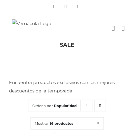
Skip
Vimeo
Facebook
Instagram
to
content
SALE
Inicio
/
SALE
Encuentra productos exclusivos con los mejores
descuentos de la temporada.
Ordena por
Popularidad
Mostrar
16 productos