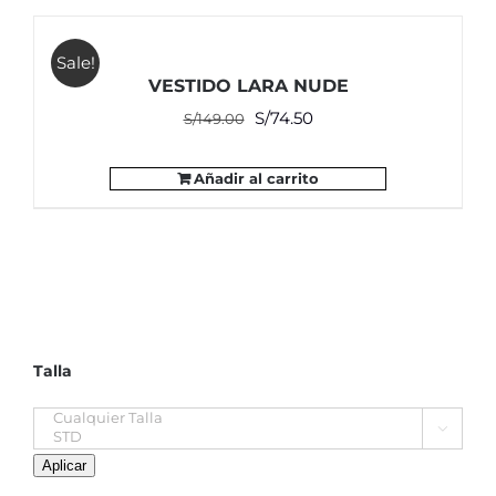
era:
es:
S/149.00.
S/74.50.
Sale!
VESTIDO LARA NUDE
El
El
S/
74.50
S/
149.00
precio
precio
original
actual
Añadir al carrito
era:
es:
S/149.00.
S/74.50.
Talla

Aplicar