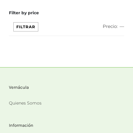
Filter by price
Precio:
—
Pre
Pre
FILTRAR
mín
máx
Vernácula
Quienes Somos
Información