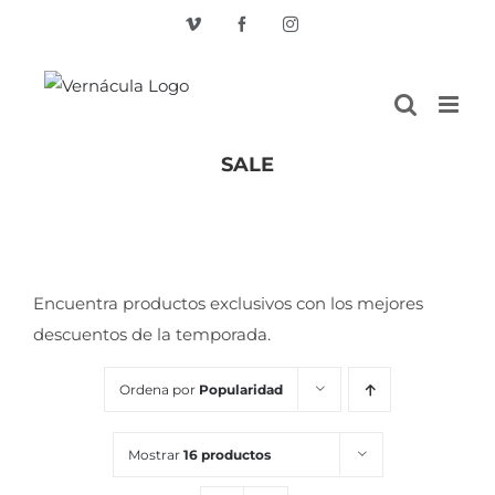
Skip
Vimeo
Facebook
Instagram
to
content
SALE
Inicio
/
SALE
Encuentra productos exclusivos con los mejores
descuentos de la temporada.
Ordena por
Popularidad
Mostrar
16 productos