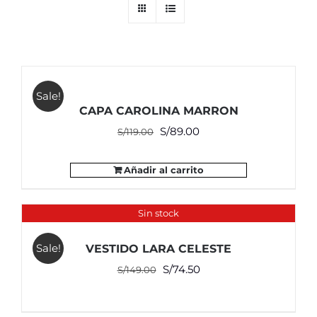
Sale!
CAPA CAROLINA MARRON
El
El
S/
89.00
S/
119.00
precio
precio
original
actual
Añadir al carrito
era:
es:
S/119.00.
S/89.00.
Sin stock
Sale!
VESTIDO LARA CELESTE
El
El
S/
74.50
S/
149.00
precio
precio
original
actual