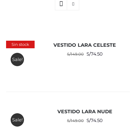
Sin stock
VESTIDO LARA CELESTE
El
El
S/
74.50
S/
149.00
Sale!
precio
precio
original
actual
era:
es:
S/149.00.
S/74.50.
VESTIDO LARA NUDE
Sale!
El
El
S/
74.50
S/
149.00
precio
precio