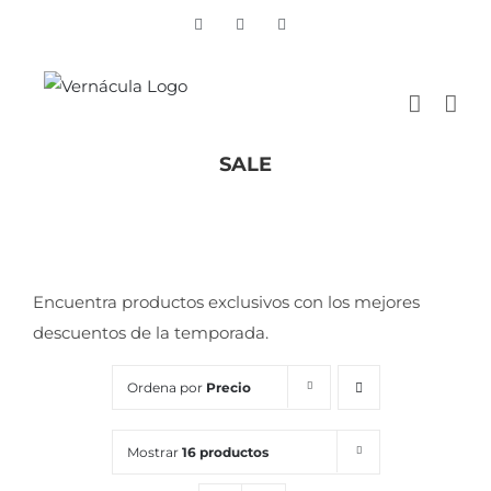
Skip
Vimeo
Facebook
Instagram
to
content
SALE
Inicio
/
SALE
Encuentra productos exclusivos con los mejores
descuentos de la temporada.
Ordena por
Precio
Mostrar
16 productos