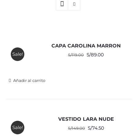
CAPA CAROLINA MARRON
Sale!
El
El
S/
89.00
S/
119.00
precio
precio
original
actual
era:
es:
Añadir al carrito
S/119.00.
S/89.00.
VESTIDO LARA NUDE
Sale!
El
El
S/
74.50
S/
149.00
precio
precio