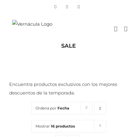
Skip
Vimeo
Facebook
Instagram
to
content
SALE
Inicio
/
SALE
Encuentra productos exclusivos con los mejores
descuentos de la temporada.
Ordena por
Fecha
Mostrar
16 productos