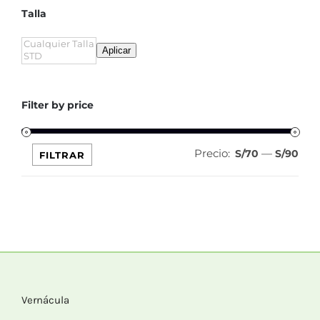
Talla
Aplicar
Filter by price
Precio:
—
Pre
Pre
S/70
S/90
FILTRAR
mín
máx
Vernácula