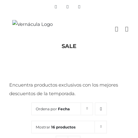
Skip
Vimeo
Facebook
Instagram
to
content
SALE
Inicio
/
SALE
Encuentra productos exclusivos con los mejores
descuentos de la temporada.
Ordena por
Fecha
Mostrar
16 productos