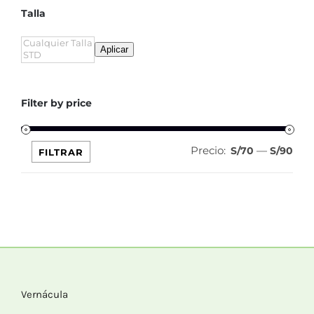
Talla
Aplicar
Filter by price
Precio:
—
Pre
Pre
S/70
S/90
FILTRAR
mín
máx
Vernácula