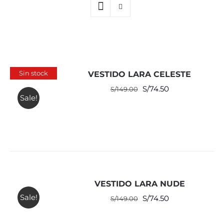
Sin stock
VESTIDO LARA CELESTE
El
El
S/
74.50
S/
149.00
Sale!
precio
precio
original
actual
era:
es:
S/149.00.
S/74.50.
VESTIDO LARA NUDE
Sale!
El
El
S/
74.50
S/
149.00
precio
precio