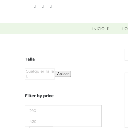
Skip
Vimeo
Facebook
Instagram
to
content
INICIO
LO
Talla
Aplicar
Filter by price
Precio
mínimo
Precio
máximo