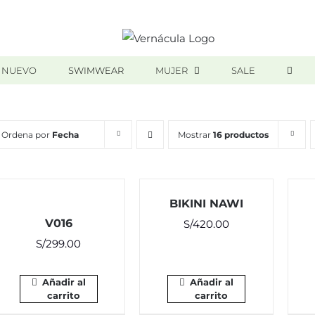
 NUEVO
SWIMWEAR
MUJER
SALE
Ordena por
Fecha
Mostrar
16 productos
BIKINI NAWI
V016
S/
420.00
S/
299.00
Añadir al
Añadir al
carrito
carrito