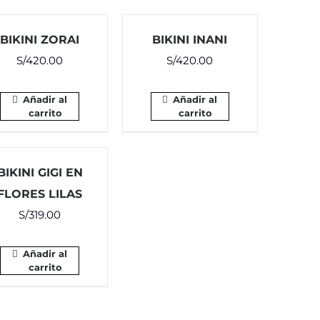
BIKINI ZORAI
BIKINI INANI
S/
420.00
S/
420.00
Añadir al
Añadir al
carrito
carrito
BIKINI GIGI EN
FLORES LILAS
S/
319.00
Añadir al
carrito