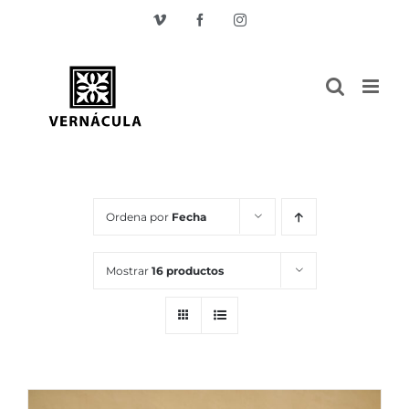
Skip
Vimeo
Facebook
Instagram
to
content
Ordena por
Fecha
Mostrar
16 productos