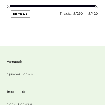
Precio:
—
Pre
Pre
S/290
S/420
FILTRAR
mín
máx
Vernácula
Quienes Somos
Información
Cómo Comprar