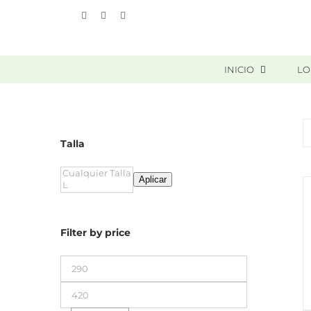
Skip
Vimeo
Facebook
Instagram
to
content
INICIO
LO
Talla
Aplicar
Filter by price
Precio
mínimo
Precio
máximo