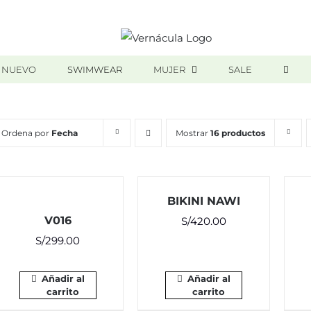
 NUEVO
SWIMWEAR
MUJER
SALE
Ordena por
Fecha
Mostrar
16 productos
BIKINI NAWI
V016
S/
420.00
S/
299.00
Añadir al
Añadir al
carrito
carrito