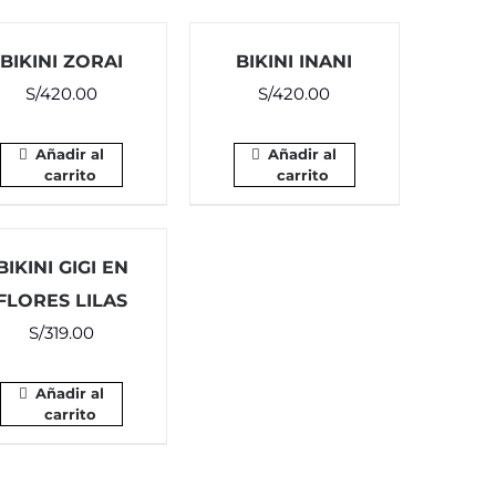
BIKINI ZORAI
BIKINI INANI
S/
420.00
S/
420.00
Añadir al
Añadir al
carrito
carrito
BIKINI GIGI EN
FLORES LILAS
S/
319.00
Añadir al
carrito