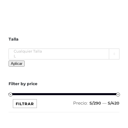
Talla

Aplicar
Filter by price
Precio:
—
Pre
Pre
S/290
S/420
FILTRAR
mín
máx