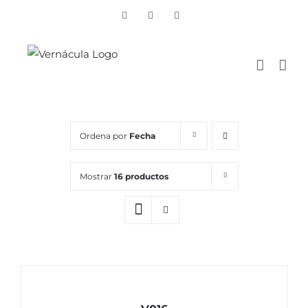
Skip
Vimeo
Facebook
Instagram
to
content
Ordena por
Fecha
Mostrar
16 productos