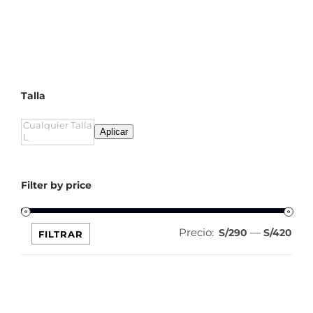
Talla
Aplicar
Filter by price
Precio:
—
Pre
Pre
S/290
S/420
FILTRAR
mín
máx