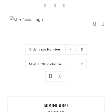
Skip
Vimeo
Facebook
Instagram
to
content
Ordena por
Nombre
Mostrar
16 productos
BIKINI BIMI