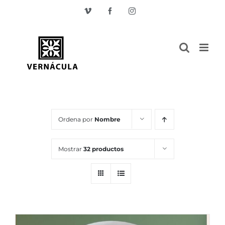
Skip
Vimeo
Facebook
Instagram
to
content
Ordena por
Nombre
Mostrar
32 productos