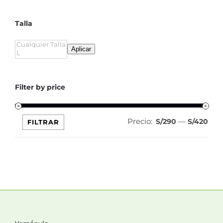
Talla
Aplicar
Filter by price
Precio:
—
Pre
Pre
S/290
S/420
FILTRAR
mín
máx