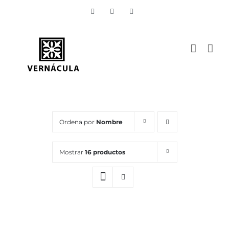
Skip
Vimeo
Facebook
Instagram
to
content
Ordena por
Nombre
Mostrar
16 productos