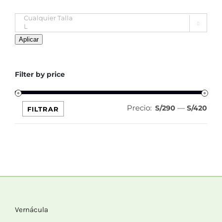

Aplicar
Filter by price
Precio:
—
Pre
Pre
S/290
S/420
FILTRAR
mín
máx
Vernácula