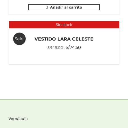
Añadir al carrito
Sin stock
Sale!
VESTIDO LARA CELESTE
El
El
S/
74.50
S/
149.00
precio
precio
original
actual
era:
es:
S/149.00.
S/74.50.
Vernácula