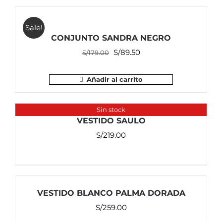
Sale!
CONJUNTO SANDRA NEGRO
El
El
S/
89.50
S/
179.00
precio
precio
original
actual
Añadir al carrito
era:
es:
S/179.00.
S/89.50.
Sin stock
VESTIDO SAULO
S/
219.00
VESTIDO BLANCO PALMA DORADA
S/
259.00