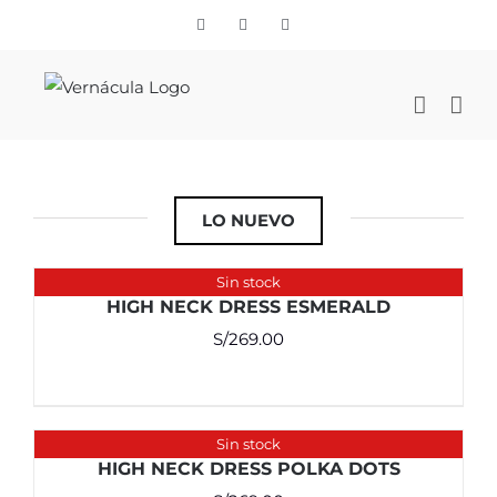
Skip
Vimeo
Facebook
Instagram
to
content
LO NUEVO
Sin stock
HIGH NECK DRESS ESMERALD
S/
269.00
Sin stock
HIGH NECK DRESS POLKA DOTS