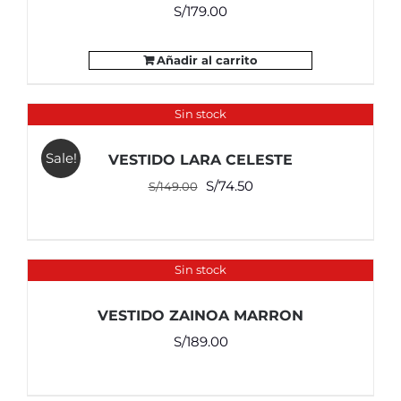
S/
179.00
Añadir al carrito
Sin stock
Sale!
VESTIDO LARA CELESTE
El
El
S/
74.50
S/
149.00
precio
precio
original
actual
era:
es:
Sin stock
S/149.00.
S/74.50.
VESTIDO ZAINOA MARRON
S/
189.00