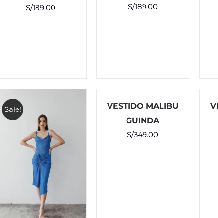
S/
189.00
S/
189.00
VESTIDO MALIBU
V
Sale!
GUINDA
S/
349.00