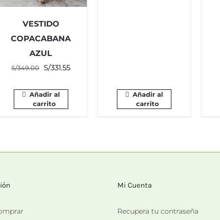
VESTIDO
COPACABANA
AZUL
El
El
S/
331.55
S/
349.00
precio
precio
original
actual
Añadir al
Añadir al
carrito
carrito
era:
es:
S/349.00.
S/331.55.
ión
Mi Cuenta
omprar
Recupera tu contraseña