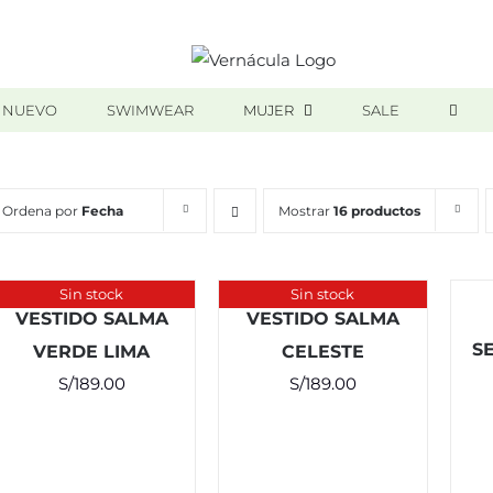
 NUEVO
SWIMWEAR
MUJER
SALE
Ordena por
Fecha
Mostrar
16 productos
Sin stock
Sin stock
VESTIDO SALMA
VESTIDO SALMA
S
VERDE LIMA
CELESTE
S/
189.00
S/
189.00