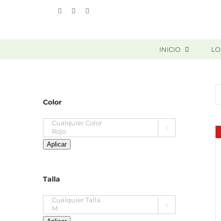
Skip
Vimeo
Facebook
Instagram
to
content
INICIO
LO
Color

Aplicar
Talla
