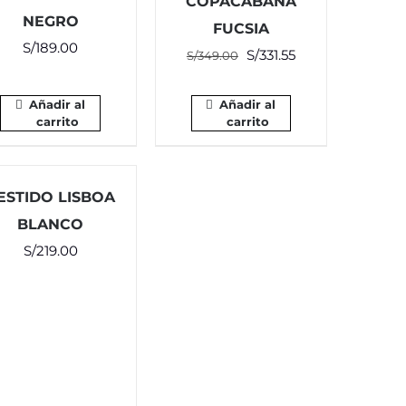
COPACABANA
NEGRO
FUCSIA
S/
189.00
El
El
S/
331.55
S/
349.00
precio
precio
original
actual
Añadir al
Añadir al
carrito
carrito
era:
es:
S/349.00.
S/331.55.
ESTIDO LISBOA
BLANCO
S/
219.00