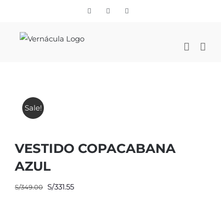
Skip
Vimeo
Facebook
Instagram
to
content
Sale!
VESTIDO COPACABANA
AZUL
El
El
S/
331.55
S/
349.00
precio
precio
original
actual