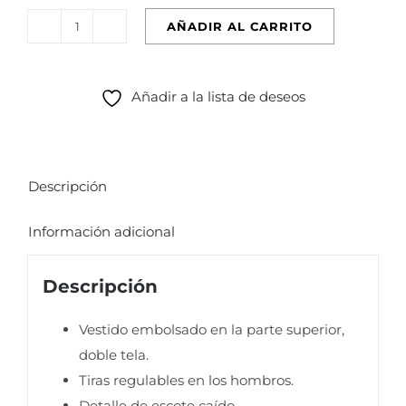
era:
es:
AÑADIR AL CARRITO
VESTIDO
S/349.00.
S/331.55.
COPACABANA
AZUL
Añadir a la lista de deseos
cantidad
Descripción
Información adicional
Descripción
Vestido embolsado en la parte superior,
doble tela.
Tiras regulables en los hombros.
Detalle de escote caído.