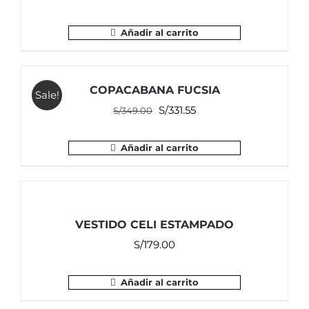
Añadir al carrito
COPACABANA FUCSIA
Sale!
El
El
S/
331.55
S/
349.00
precio
precio
original
actual
Añadir al carrito
era:
es:
S/349.00.
S/331.55.
VESTIDO CELI ESTAMPADO
S/
179.00
Añadir al carrito