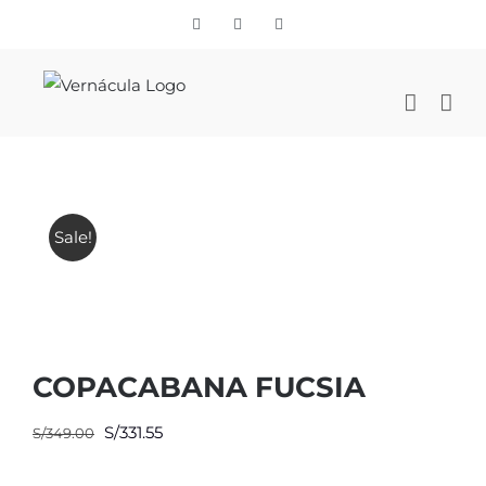
Skip
Vimeo
Facebook
Instagram
to
content
Sale!
COPACABANA FUCSIA
El
El
S/
331.55
S/
349.00
precio
precio