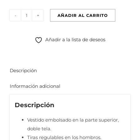
original
actual
era:
es:
AÑADIR AL CARRITO
COPACABANA
S/349.00.
S/331.55.
FUCSIA
cantidad
Añadir a la lista de deseos
Descripción
Información adicional
Descripción
Vestido embolsado en la parte superior,
doble tela.
Tiras regulables en los hombros.