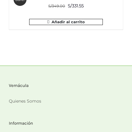
El
El
S/
331.55
S/
349.00
precio
precio
original
actual
Añadir al carrito
era:
es:
S/349.00.
S/331.55.
Vernácula
Quienes Somos
Información