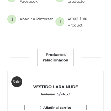
Facebook
producto
Email This
Añadir a Pinterest
Product
Productos
relacionados
Sale!
VESTIDO LARA NUDE
El
El
S/
74.50
S/
149.00
precio
precio
original
actual
Añadir al carrito