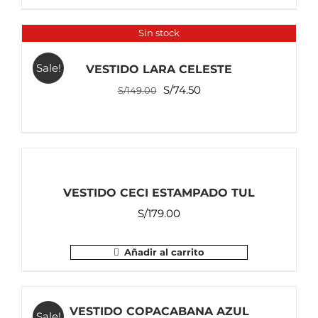
era:
es:
S/149.00.
S/74.50.
Sin stock
Sale!
VESTIDO LARA CELESTE
El
El
S/
74.50
S/
149.00
precio
precio
original
actual
era:
es:
S/149.00.
S/74.50.
VESTIDO CECI ESTAMPADO TUL
S/
179.00
Añadir al carrito
VESTIDO COPACABANA AZUL
Sale!