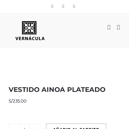
Skip
Vimeo
Facebook
Instagram
to
content
VESTIDO AINOA PLATEADO
S/
235.00