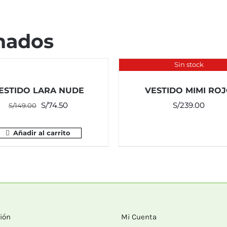
nados
Sin stock
ESTIDO LARA NUDE
VESTIDO MIMI RO
El
El
S/
74.50
S/
239.00
S/
149.00
precio
precio
original
actual
Añadir al carrito
era:
es:
S/149.00.
S/74.50.
ión
Mi Cuenta