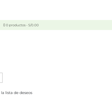
0 productos
S/0.00
 la lista de deseos