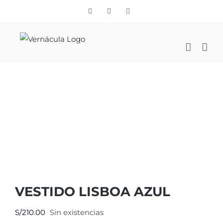
Skip
Vimeo
Facebook
Instagram
to
content
VESTIDO LISBOA AZUL
S/
210.00
Sin existencias