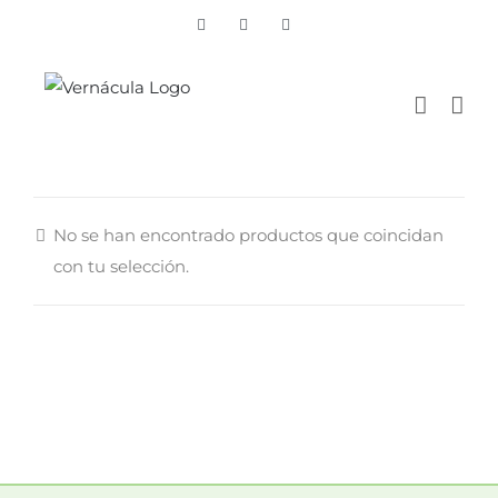
Skip
Vimeo
Facebook
Instagram
to
content
No se han encontrado productos que coincidan
con tu selección.