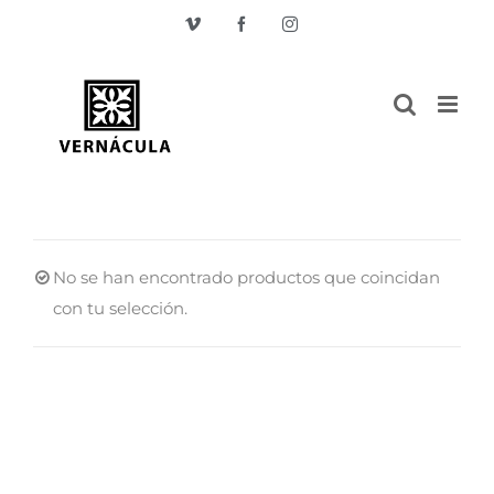
Skip
Vimeo
Facebook
Instagram
to
content
No se han encontrado productos que coincidan
con tu selección.