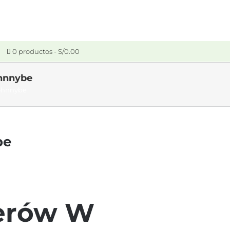
0 productos
S/0.00
ohnnybe
Johnnybe
be
erów W