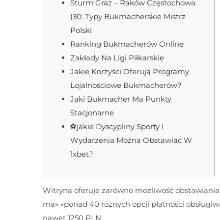
Sturm Graz – Raków Częstochowa
(30: Typy Bukmacherskie Mistrz
Polski
Ranking Bukmacherów Online
Zakłady Na Ligi Piłkarskie
Jakie Korzyści Oferują Programy
Lojalnościowe Bukmacherów?
Jaki Bukmacher Ma Punkty
Stacjonarne
⚽jakie Dyscypliny Sporty I
Wydarzenia Można Obstawiać W
1xbet?
Witryna oferuje zarówno możliwość obstawiania 
ma» «ponad 40 różnych opcji płatności obsługi
nawet 1250 PLN.