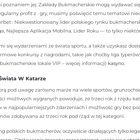
ani poznaniem jej. Zakłady Bukmacherskie mogą wydawać się p
 regularny profit z . gry, musimy poświęcić temu tematowi n
rbet : Niekwestionowany lider polskiego rynku bukmachers
 Najlepsza Aplikacja Mobilna, Lider Roku — to tylko niektó
mi się wydarzeniami ze świata sportu, a także uzyskasz do
mowe konkursy z nagrodami, takie jak choćby liga typerów. To
bukmacherskie lokale VIP – więcej informacji)
kasyno
.
Świata W Katarze
biorą pod uwagę zarówno marże na wiele sportów, grunzochse
ci możliwych wygranych powoduje, że trzeci rok z rzędu ka
ów w najpopularniejszych zdarzeniach i możliwość gry bez p
 znów zdobywana aż trzeci rok pod rząd w tej kategorii.
ing polskich bukmacherów, oczywiście działających tylko le
aczy. Obstawianie meczów przez internet, wiąże się z obr