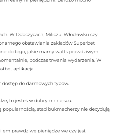
ach. W Dobczycach, Miliczu, Włocławku czy
cjonarnego obstawiania zakładów Superbet
obne do tego, jakie mamy watts prawdziwym
 momentalnie, podczas trwania wydarzenia. W
stbet aplikacja
.
sz dostęp do darmowych typów.
ze, to jesteś w dobrym miejscu.
żą popularnością, stad bukmacherzy nie decydują
ki em prawdziwe pieniądze we czy jest