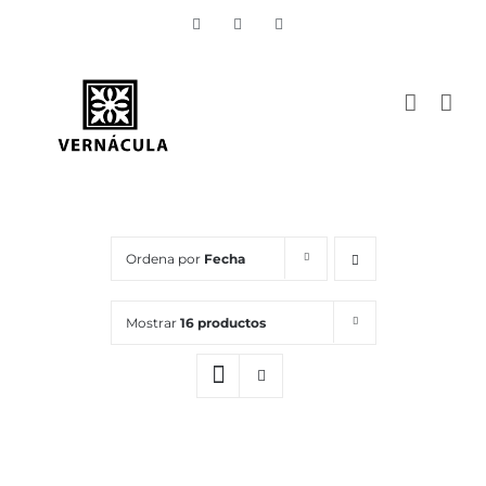
Skip
Vimeo
Facebook
Instagram
to
content
Ordena por
Fecha
Mostrar
16 productos