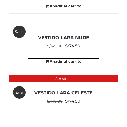
original
actual
Añadir al carrito
era:
es:
S/119.00.
S/89.00.
Sale!
VESTIDO LARA NUDE
El
El
S/
74.50
S/
149.00
precio
precio
original
actual
Añadir al carrito
era:
es:
S/149.00.
S/74.50.
Sin stock
Sale!
VESTIDO LARA CELESTE
El
El
S/
74.50
S/
149.00
precio
precio
original
actual
era:
es: