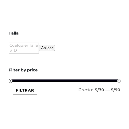
S/149.00.
S/74.50.
Talla
Aplicar
Filter by price
Precio:
—
Pre
Pre
S/70
S/90
FILTRAR
mín
máx