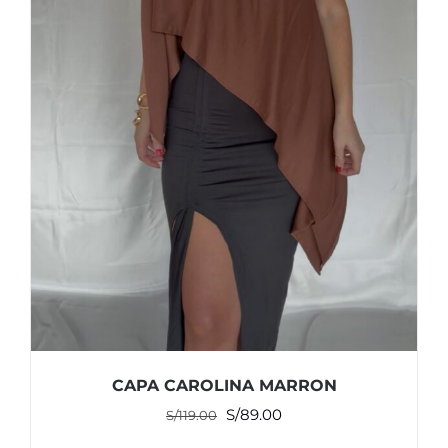
CAPA CAROLINA MARRON
El
El
S/
89.00
S/
119.00
precio
precio