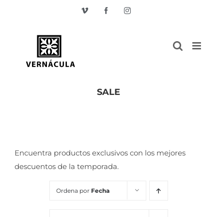
Skip
Vimeo
Facebook
Instagram
to
content
SALE
Inicio
/
SALE
Encuentra productos exclusivos con los mejores
descuentos de la temporada.
Ordena por
Fecha