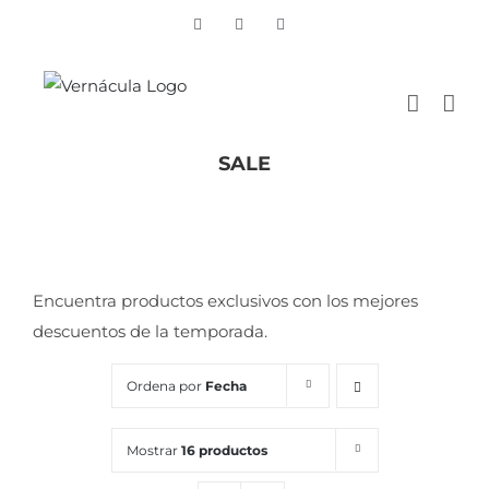
Skip
Vimeo
Facebook
Instagram
to
content
SALE
Inicio
/
SALE
Encuentra productos exclusivos con los mejores
descuentos de la temporada.
Ordena por
Fecha
Mostrar
16 productos