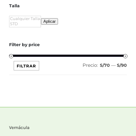
Talla
Aplicar
Filter by price
Precio:
—
Pre
Pre
S/70
S/90
FILTRAR
mín
máx
Vernácula