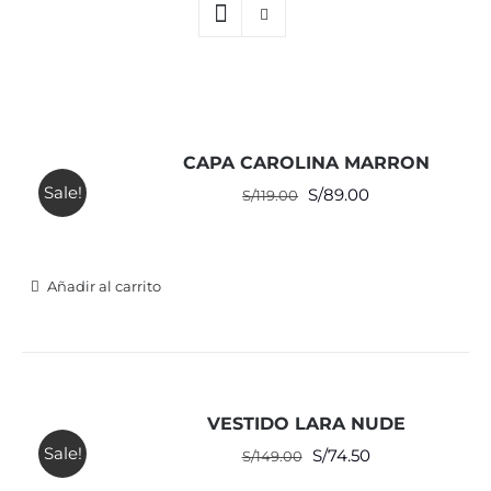
CAPA CAROLINA MARRON
Sale!
El
El
S/
89.00
S/
119.00
precio
precio
original
actual
era:
es:
Añadir al carrito
S/119.00.
S/89.00.
VESTIDO LARA NUDE
Sale!
El
El
S/
74.50
S/
149.00
precio
precio